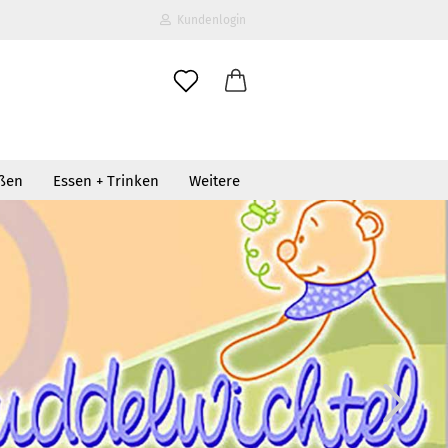
Kundenlogin
il
oßen
Essen + Trinken
Weitere
wort
erstellen
ort vergessen?