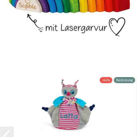
-64%
Bestickung