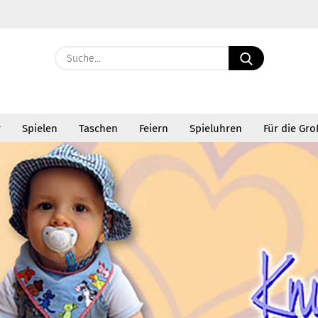
Suche...
E-Ma
r
Spielen
Taschen
Feiern
Spieluhren
Für die Gr
Pass
Konto 
Passw