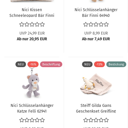
Nici Kissen
Nici Schlüsselanhänger
Schneeleopard Bär Finni
Bär Finni 64940
62974
UVP 24,99 EUR
UVP 8,99 EUR
Ab nur 20,95 EUR
Ab nur 7,49 EUR
NEU
-16%
Beschriftung
NEU
-13%
Bestickung
Nici Schlüsselanhänger
Steiff Gilda Gans
Katze Felli 62941
Geschenkset Greifling
und Spucktuch...