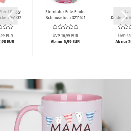
Pferd Peggy
Sterntaler Eule Emilie
Läs
ke 9041732
Schmusetuch 3211621
Kindergart
BV
ABV
Adventu
,99 EUR
UVP 16,99 EUR
UVP 45
7,90 EUR
Ab nur 5,99 EUR
Ab nur 2