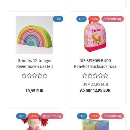
TOP
TOP
-43%
Beschriftung
Grimms 12-teiliger
DIE SPIEGELBURG
Regenbogen pastell
Ponyhof Rucksack rosa
10673 ~t
14644 ABV
UVP 22,95 EUR
Ab nur 12,95 EUR
79,95 EUR
TOP
-28%
Beschriftung
TOP
-22%
Beschriftung